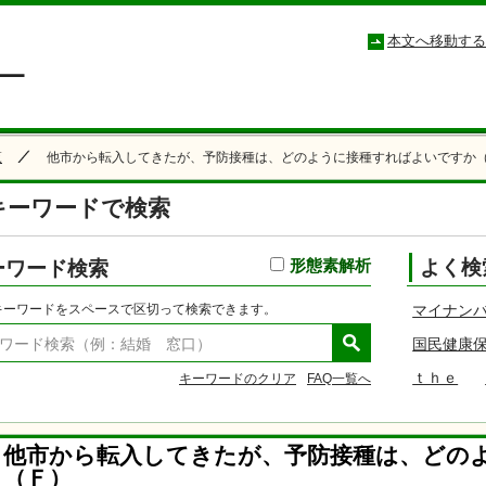
小松市コールセンター こまつもしもしセンター
本文へ移動する
覧
他市から転入してきたが、予防接種は、どのように接種すればよいですか（
キーワードで検索
ーワード検索
形態素解析
よく検
キーワードをスペースで区切って検索できます。
マイナン
国民健康
ｔｈｅ
キーワードのクリア
FAQ一覧へ
他市から転入してきたが、予防接種は、どの
（Ｆ）