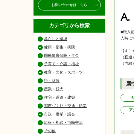
お問い合わせはこちら
A.
カテゴリから検索
■転入
入時に
暮らしと環境
健康・衛生・病院
【すこ
国民健康保険・年金
（直通
（内線
子育て・介護・福祉
教育・文化・スポーツ
税・財政
属
産業・観光
住宅・道路・建築
都市づくり・交通・防災
ア
市政・選挙・議会
広報・相談・市民交流
その他