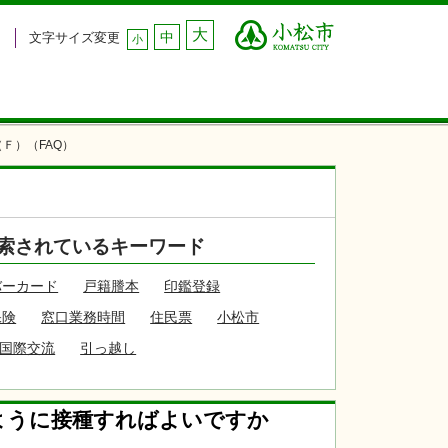
大
中
文字サイズ変更
小
Ｆ）（FAQ）
索されているキーワード
バーカード
戸籍謄本
印鑑登録
保険
窓口業務時間
住民票
小松市
国際交流
引っ越し
ように接種すればよいですか