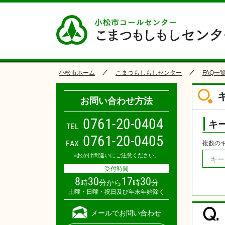
小松市ホーム
こまつもしもしセンター
FAQ一
お問い合わせ方法
0
7
6
1
-
2
0
-
0
4
0
4
キ
TEL
0761-20-0405
FAX
複数の
※おかけ間違いにご注意ください。
受付時間
8
30
17
30
時
分から
時
分
土曜・日曜・祝日及び年末年始除く
Q.
メールでお問い合わせ