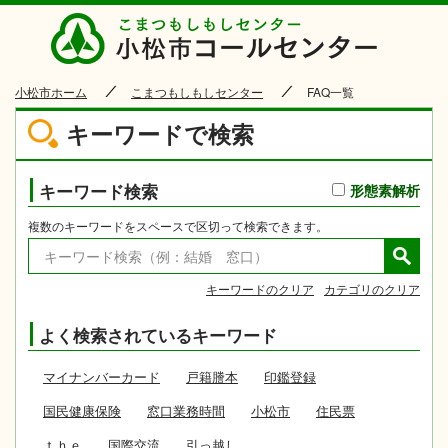
小松市
小松市ホーム
こまつもしもしセンター
FAQ一覧
キーワードで検索
キーワード検索
形態素解析
複数のキーワードをスペースで区切って検索できます。
キーワードのクリア
カテゴリのクリア
よく検索されているキーワード
マイナンバーカード
戸籍謄本
印鑑登録
国民健康保険
窓口業務時間
小松市
住民票
ｔｈｅ
国際交流
引っ越し