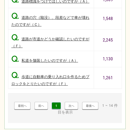
道路標識をつけてほしいのですが（Ａ）
Q.
道路の穴（陥没）、段差などで車が壊れ
1,548
たのですが（Ｃ）
Q.
道路が市道かどうか確認したいのですが
2,245
（Ｆ）
Q.
1,130
私道を舗装したいのですが（Ａ）
Q.
歩道に自動車の乗り入れ口を作るためブ
1,261
ロックをとりたいのですが（Ｆ）
1 ~ 14 件
1
目を表示