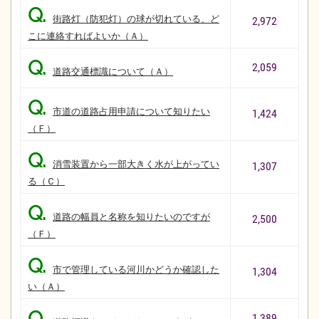
Q.
街路灯（防犯灯）の球が切れている、ど
2,972
こに連絡すればよいか（Ａ）
Q.
2,059
道路交通標識について（Ａ）
Q.
市道の道路占用申請について知りたい
1,424
（Ｆ）
Q.
消雪装置から一部大きく水が上がってい
1,307
る（Ｃ）
Q.
道路の幅員と名称を知りたいのですが
2,500
（Ｆ）
Q.
市で管理している河川かどうか確認した
1,304
い（Ａ）
Q.
1,389