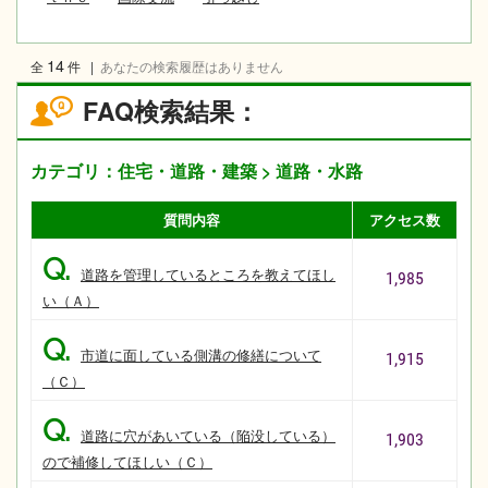
14
全
件
|
あなたの検索履歴はありません
FAQ検索結果：
カテゴリ：住宅・道路・建築 > 道路・水路
質問内容
アクセス数
Q.
道路を管理しているところを教えてほし
1,985
い（Ａ）
Q.
市道に面している側溝の修繕について
1,915
（Ｃ）
Q.
道路に穴があいている（陥没している）
1,903
ので補修してほしい（Ｃ）