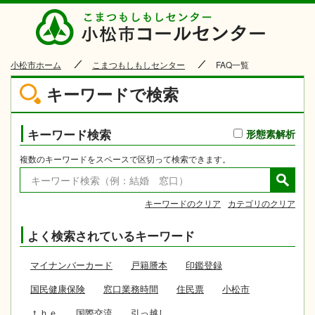
小松市
小松市ホーム
こまつもしもしセンター
FAQ一覧
キーワードで検索
キーワード検索
形態素解析
複数のキーワードをスペースで区切って検索できます。
キーワードのクリア
カテゴリのクリア
よく検索されているキーワード
マイナンバーカード
戸籍謄本
印鑑登録
国民健康保険
窓口業務時間
住民票
小松市
ｔｈｅ
国際交流
引っ越し