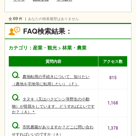
69
全
件
|
あなたの検索履歴はありません
FAQ検索結果：
カテゴリ：産業・観光 > 林業・農業
質問内容
アクセス数
Q.
農地転用の手続きについて、知りたい
815
（農地を宅地等に転用したい）（Ｆ）
Q.
タヌキ（又はハクビシン等野生の小動
1,168
物）が怪我をしています。どうすればよいです
か？（Ａ）＊
Q.
市民農園がありますか？どこに問い合わ
1,378
せすればいいのですか（Ａ）