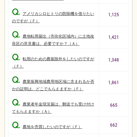
Q.
アメリカシロヒトリの防除機を借りたい
1,125
のですが（Ｆ）
Q.
農地転用届出（市街化区域内）に土地改
1,421
良区の意見書は、必要ですか？（Ａ）
Q.
転用のための農振除外をしたいのですが
1,348
（Ｆ）
Q.
農業振興地域農用地区域に含まれるか否
1,861
かの証明は、どこでもらえますか（Ｆ）
Q.
農業者年金現況届は、郵送でも受け付け
665
てもらえますか（Ａ）
Q.
662
農地を売買したいのですが（Ｆ）