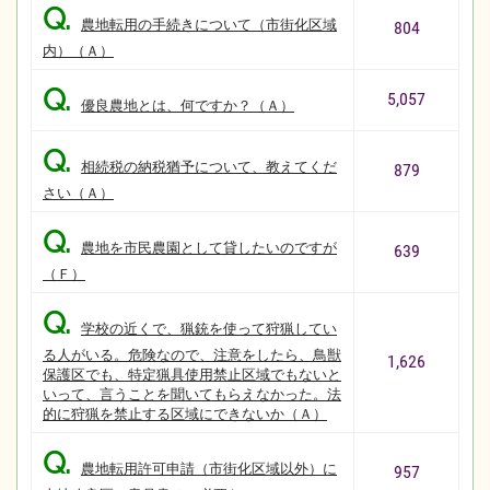
Q.
農地転用の手続きについて（市街化区域
804
内）（Ａ）
Q.
5,057
優良農地とは、何ですか？（Ａ）
Q.
相続税の納税猶予について、教えてくだ
879
さい（Ａ）
Q.
農地を市民農園として貸したいのですが
639
（Ｆ）
Q.
学校の近くで、猟銃を使って狩猟してい
る人がいる。危険なので、注意をしたら、鳥獣
1,626
保護区でも、特定猟具使用禁止区域でもないと
いって、言うことを聞いてもらえなかった。法
的に狩猟を禁止する区域にできないか（Ａ）
Q.
農地転用許可申請（市街化区域以外）に
957