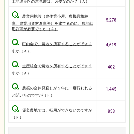
土地改良区の意見書は、必要なのか？（Ａ）
Q.
農業用施設（農作業小屋、農機具格納
5,278
庫、農業用資材倉庫等）を建てるのに、農地転
用許可が必要ですか（Ａ）
Q.
町内会で、農地を所有することができま
4,619
すか（Ａ）
Q.
生産組合で農地を所有することができま
402
すか（Ａ）
Q.
農振の全体見直しが５年に一度行われる
1,445
と聞いたのですが（Ｆ）
Q.
優良農地では、転用ができないのですか
858
（Ｆ）