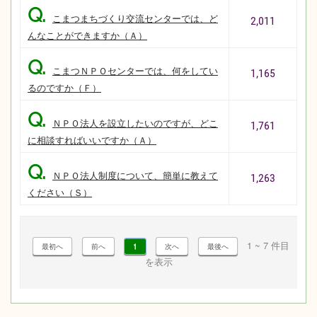
Q.
こまつまちづくり交流センターでは、ど
2,011
んなことができますか（Ａ）
Q.
こまつＮＰＯセンターでは、何をしてい
1,165
るのですか（Ｆ）
Q.
ＮＰＯ法人を設立したいのですが、どこ
1,761
に相談すればいいですか（Ａ）
Q.
ＮＰＯ法人制度について、簡単に教えて
1,263
ください（Ｓ）
1 ~ 7 件目
1
を表示