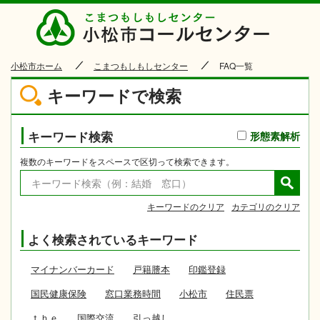
小松市
小松市ホーム
こまつもしもしセンター
FAQ一覧
キーワードで検索
キーワード検索
形態素解析
複数のキーワードをスペースで区切って検索できます。
キーワードのクリア
カテゴリのクリア
よく検索されているキーワード
マイナンバーカード
戸籍謄本
印鑑登録
国民健康保険
窓口業務時間
小松市
住民票
ｔｈｅ
国際交流
引っ越し