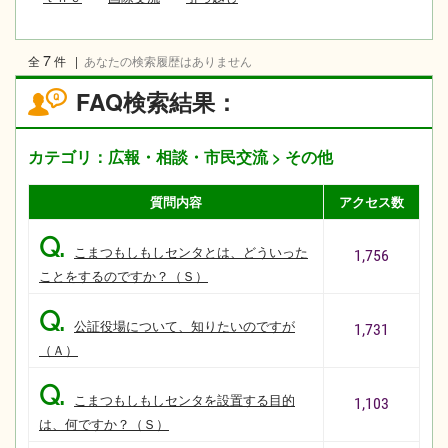
7
全
件
|
あなたの検索履歴はありません
FAQ検索結果：
カテゴリ：広報・相談・市民交流 > その他
質問内容
アクセス数
Q.
こまつもしもしセンタとは、どういった
1,756
ことをするのですか？（Ｓ）
Q.
公証役場について、知りたいのですが
1,731
（Ａ）
Q.
こまつもしもしセンタを設置する目的
1,103
は、何ですか？（Ｓ）