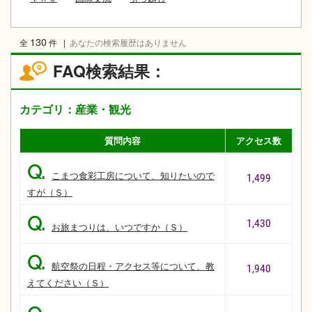
130
全
件
|
あなたの検索履歴はありません
FAQ検索結果：
カテゴリ：産業・観光
質問内容
アクセス数
Q.
こまつ食彩工房について、知りたいので
1,499
すが（Ｓ）
Q.
1,430
お旅まつりは、いつですか（Ｓ）
Q.
航空祭の日程・アクセス等について、教
1,940
えてください（Ｓ）