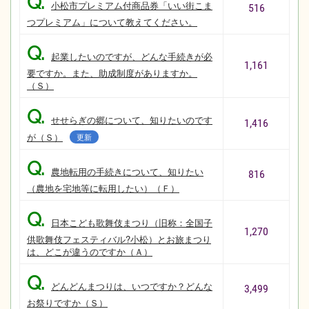
Q.
小松市プレミアム付商品券「いい街こま
516
つプレミアム」について教えてください。
Q.
起業したいのですが、どんな手続きが必
1,161
要ですか。また、助成制度がありますか。
（Ｓ）
Q.
せせらぎの郷について、知りたいのです
1,416
が（Ｓ）
更新
Q.
農地転用の手続きについて、知りたい
816
（農地を宅地等に転用したい）（Ｆ）
Q.
日本こども歌舞伎まつり（旧称：全国子
1,270
供歌舞伎フェスティバル?小松）とお旅まつり
は、どこが違うのですか（Ａ）
Q.
どんどんまつりは、いつですか？どんな
3,499
お祭りですか（Ｓ）