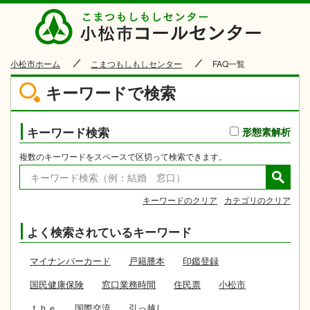
小松市
小松市ホーム
こまつもしもしセンター
FAQ一覧
キーワードで検索
キーワード検索
形態素解析
複数のキーワードをスペースで区切って検索できます。
キーワードのクリア
カテゴリのクリア
よく検索されているキーワード
マイナンバーカード
戸籍謄本
印鑑登録
国民健康保険
窓口業務時間
住民票
小松市
ｔｈｅ
国際交流
引っ越し