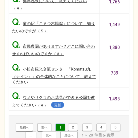
粟津温泉について、教えてください
1,766
（Ａ）
Q.
道の駅「こまつ木場潟」について、知り
1,449
たいのですが（Ｓ）
Q.
市民農園がありますか？どこに問い合わ
1,380
せすればいいのですか（Ａ）
Q.
小松市観光交流センター「Komatsu九
739
（ナイン）」の全体的なことについて、教えて
ください
Q.
ウメやサクラのお花見ができる公園を教
1,498
えてください（Ａ）
更新
1
2
3
4
5
1 ~ 20 件目を表示
...