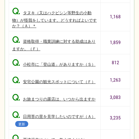
Q.
タヌキ（又はハクビシン等野生の小動
1,168
物）が怪我をしています。どうすればよいです
か？（Ａ）＊
Q.
資格取得・職業訓練に対する助成はあり
1,859
ますか。（Ｆ）
Q.
812
小松市に「登山道」がありますか（Ｓ）
Q.
1,263
安宅公園の観光スポットについて（Ｆ）
Q.
3,083
お旅まつりの露店は、いつから出ますか
Q.
日用苔の里を見学したいのですが（Ａ）
3,235
更新
Q.