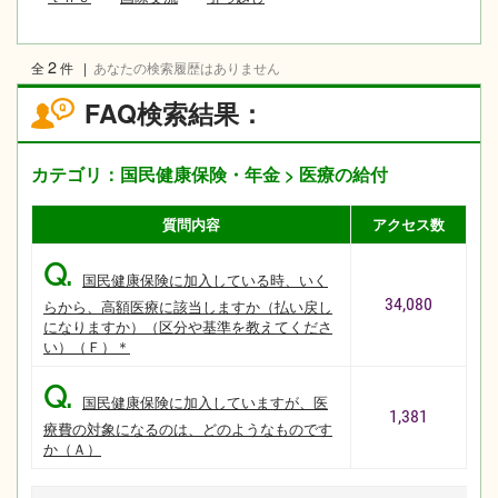
2
全
件
|
あなたの検索履歴はありません
FAQ検索結果：
カテゴリ：国民健康保険・年金 > 医療の給付
質問内容
アクセス数
Q.
国民健康保険に加入している時、いく
34,080
らから、高額医療に該当しますか（払い戻し
になりますか）（区分や基準を教えてくださ
い）（Ｆ）＊
Q.
国民健康保険に加入していますが、医
1,381
療費の対象になるのは、どのようなものです
か（Ａ）