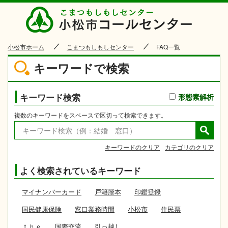
小松市
小松市ホーム
こまつもしもしセンター
FAQ一覧
キーワードで検索
キーワード検索
形態素解析
複数のキーワードをスペースで区切って検索できます。
キーワードのクリア
カテゴリのクリア
よく検索されているキーワード
マイナンバーカード
戸籍謄本
印鑑登録
国民健康保険
窓口業務時間
小松市
住民票
ｔｈｅ
国際交流
引っ越し