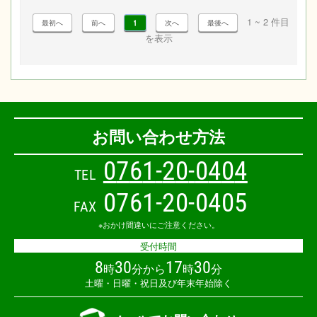
1 ~ 2 件目
1
を表示
お問い合わせ方法
0
7
6
1
-
2
0
-
0
4
0
4
TEL
0761-20-0405
FAX
※おかけ間違いにご注意ください。
受付時間
8
30
17
30
時
分から
時
分
土曜・日曜・祝日及び年末年始除く