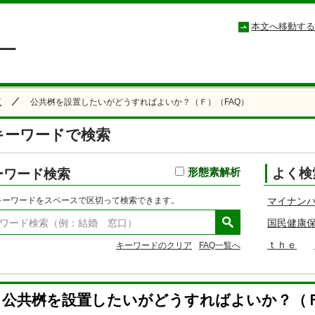
小松市コールセンター こまつもしもしセンター
本文へ移動する
覧
公共桝を設置したいがどうすればよいか？（Ｆ）（FAQ）
キーワードで検索
ーワード検索
形態素解析
よく検
キーワードをスペースで区切って検索できます。
マイナン
国民健康
ｔｈｅ
キーワードのクリア
FAQ一覧へ
公共桝を設置したいがどうすればよいか？（