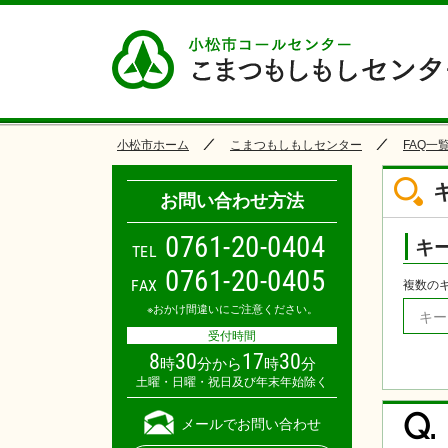
小松市ホーム
こまつもしもしセンター
FAQ一
お問い合わせ方法
0
7
6
1
-
2
0
-
0
4
0
4
キ
TEL
0761-20-0405
FAX
複数の
※おかけ間違いにご注意ください。
受付時間
8
30
17
30
時
分から
時
分
土曜・日曜・祝日及び年末年始除く
Q.
メールでお問い合わせ