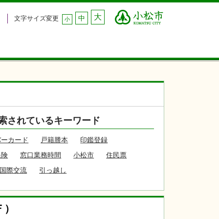
大
中
文字サイズ変更
小
索されているキーワード
バーカード
戸籍謄本
印鑑登録
保険
窓口業務時間
小松市
住民票
国際交流
引っ越し
Ｆ）