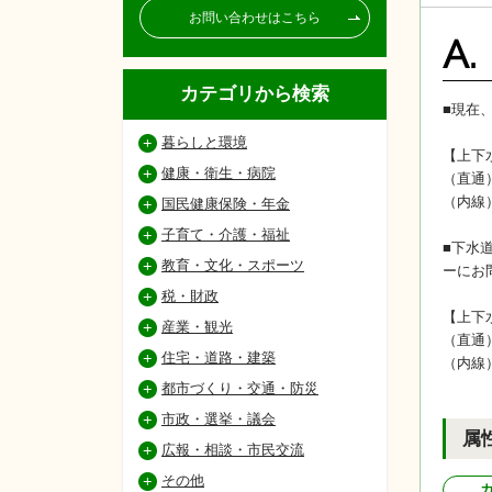
お問い合わせはこちら
A.
カテゴリから検索
■現在
暮らしと環境
【上下
健康・衛生・病院
（直通
（内線
国民健康保険・年金
子育て・介護・福祉
■下水
教育・文化・スポーツ
ーにお
税・財政
【上下
産業・観光
（直通
住宅・道路・建築
（内線
都市づくり・交通・防災
市政・選挙・議会
属
広報・相談・市民交流
その他