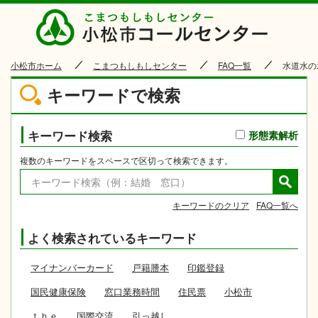
小松市
小松市ホーム
こまつもしもしセンター
FAQ一覧
水道水の
キーワードで検索
キーワード検索
形態素解析
複数のキーワードをスペースで区切って検索できます。
キーワードのクリア
FAQ一覧へ
よく検索されているキーワード
マイナンバーカード
戸籍謄本
印鑑登録
国民健康保険
窓口業務時間
住民票
小松市
ｔｈｅ
国際交流
引っ越し