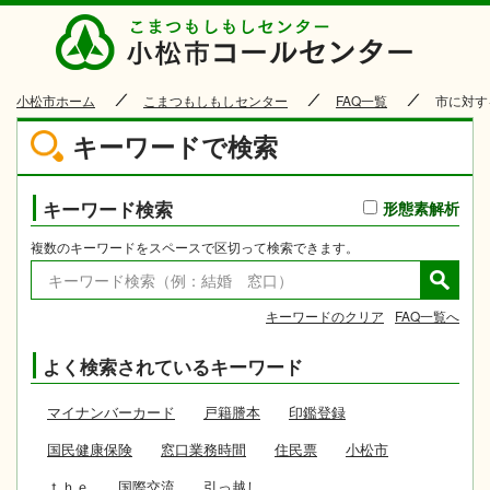
小松市
小松市ホーム
こまつもしもしセンター
FAQ一覧
市に対す
キーワードで検索
キーワード検索
形態素解析
複数のキーワードをスペースで区切って検索できます。
キーワードのクリア
FAQ一覧へ
よく検索されているキーワード
マイナンバーカード
戸籍謄本
印鑑登録
国民健康保険
窓口業務時間
住民票
小松市
ｔｈｅ
国際交流
引っ越し