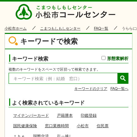
小松市
小松市ホーム
こまつもしもしセンター
FAQ一覧
うららに
キーワードで検索
キーワード検索
形態素解析
複数のキーワードをスペースで区切って検索できます。
キーワードのクリア
FAQ一覧へ
よく検索されているキーワード
マイナンバーカード
戸籍謄本
印鑑登録
国民健康保険
窓口業務時間
小松市
住民票
ｔｈｅ
国際交流
引っ越し