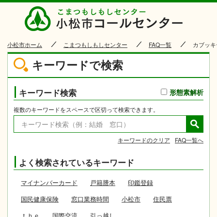
小松市
小松市ホーム
こまつもしもしセンター
FAQ一覧
カブッキ
キーワードで検索
キーワード検索
形態素解析
複数のキーワードをスペースで区切って検索できます。
キーワードのクリア
FAQ一覧へ
よく検索されているキーワード
マイナンバーカード
戸籍謄本
印鑑登録
国民健康保険
窓口業務時間
小松市
住民票
ｔｈｅ
国際交流
引っ越し