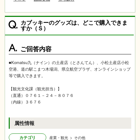
カブッキーのグッズは、どこで購入できま
Q.
すか（Ｓ）
A.
ご回答内容
■Komatsu九（ナイン）の土産店（とさんてん）、小松土産店小松
空港、道の駅こまつ木場潟、県立航空プラザ、オンラインショップ
等で購入できます。
【観光文化課（観光担当）】
（直通）０７６１－２４－８０７６
（内線）３６７６
属性情報
カテゴリ
産業・観光 > その他