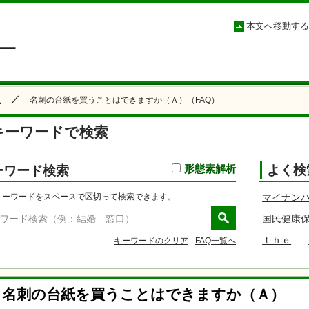
小松市コールセンター こまつもしもしセンター
本文へ移動する
覧
名刺の台紙を買うことはできますか（Ａ）（FAQ）
キーワードで検索
ーワード検索
形態素解析
よく検
キーワードをスペースで区切って検索できます。
マイナン
国民健康
ｔｈｅ
キーワードのクリア
FAQ一覧へ
名刺の台紙を買うことはできますか（Ａ）