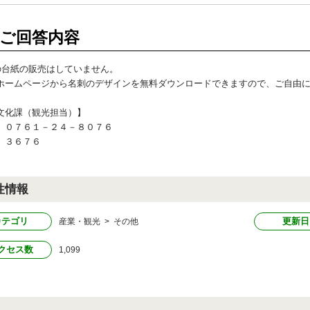
ご回答内容
の台紙の販売はしていません。
ホームページから名刺のデザインを無料ダウンロードできますので、ご自由
文化課（観光担当）】
）０７６１－２４－８０７６
）３６７６
性情報
カテゴリ
更新日
産業・観光 > その他
クセス数
1,099