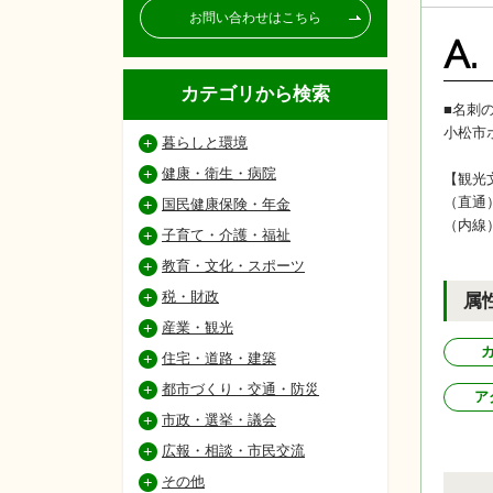
お問い合わせはこちら
A.
カテゴリから検索
■名刺
小松市
暮らしと環境
健康・衛生・病院
【観光
（直通
国民健康保険・年金
（内線
子育て・介護・福祉
教育・文化・スポーツ
税・財政
属
産業・観光
住宅・道路・建築
都市づくり・交通・防災
ア
市政・選挙・議会
広報・相談・市民交流
その他