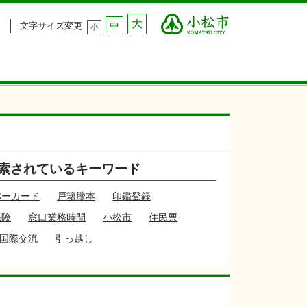
大
中
文字サイズ変更
小
索されているキーワード
バーカード
戸籍謄本
印鑑登録
保険
窓口業務時間
小松市
住民票
国際交流
引っ越し