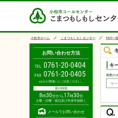
小松市ホーム
こまつもしもしセンター
FAQ一
お問い合わせ方法
0
7
6
1
-
2
0
-
0
4
0
4
キ
TEL
0761-20-0405
FAX
複数の
※おかけ間違いにご注意ください。
受付時間
8
30
17
30
時
分から
時
分
土曜・日曜・祝日及び年末年始除く
Q.
メールでお問い合わせ