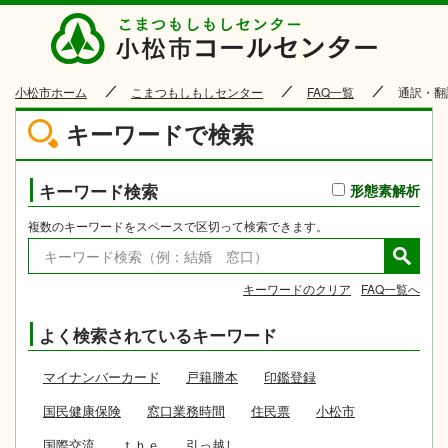
小松市
小松市ホーム
こまつもしもしセンター
FAQ一覧
通訳・翻
キーワードで検索
キーワード検索
形態素解析
複数のキーワードをスペースで区切って検索できます。
キーワードのクリア
FAQ一覧へ
よく検索されているキーワード
マイナンバーカード
戸籍謄本
印鑑登録
国民健康保険
窓口業務時間
住民票
小松市
国際交流
ｔｈｅ
引っ越し