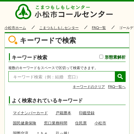
小松市
小松市ホーム
こまつもしもしセンター
FAQ一覧
ゴールデ
キーワードで検索
キーワード検索
形態素解析
複数のキーワードをスペースで区切って検索できます。
キーワードのクリア
FAQ一覧へ
よく検索されているキーワード
マイナンバーカード
戸籍謄本
印鑑登録
国民健康保険
窓口業務時間
住民票
小松市
国際交流
ｔｈｅ
引っ越し