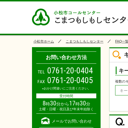
小松市ホーム
こまつもしもしセンター
FAQ一
お問い合わせ方法
0
7
6
1
-
2
0
-
0
4
0
4
キ
TEL
0761-20-0405
FAX
複数の
※おかけ間違いにご注意ください。
受付時間
8
30
17
30
時
分から
時
分
土曜・日曜・祝日及び年末年始除く
Q.
メールでお問い合わせ