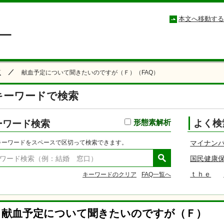
小松市コールセンター こまつもしもしセンター
本文へ移動する
覧
献血予定について聞きたいのですが（Ｆ）（FAQ）
キーワードで検索
ーワード検索
形態素解析
よく検
キーワードをスペースで区切って検索できます。
マイナン
国民健康
ｔｈｅ
キーワードのクリア
FAQ一覧へ
献血予定について聞きたいのですが（Ｆ）