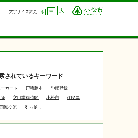
大
中
文字サイズ変更
小
索されているキーワード
バーカード
戸籍謄本
印鑑登録
保険
窓口業務時間
小松市
住民票
国際交流
引っ越し