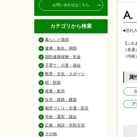
お問い合わせはこちら
A.
カテゴリから検索
■恐れ
暮らしと環境
【ふれ
健康・衛生・病院
（直通
（内線
国民健康保険・年金
子育て・介護・福祉
教育・文化・スポーツ
属
税・財政
産業・観光
住宅・道路・建築
ア
都市づくり・交通・防災
市政・選挙・議会
広報・相談・市民交流
その他