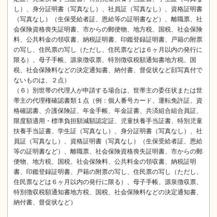
し）、身分証明書（写真なし）、社員証（写真なし）、資格証明書
（写真なし）（生保受給者証、恩給等の証明書など）、離職票、社
会保険資格喪失証明書、市からの郵便物、地方税、国税、社会保険
料、公共料金の領収書、納税証明書、印鑑登録証明書、戸籍の附票
の写し、住民票の写し（ただし、住民票などは６ヶ月以内の発行に
限る）、母子手帳、源泉徴収票、特別徴収税額通知書地方税、国
税、社会保険料などの決定通知書、納付書、督促状など顔写真付で
ないものは、２点）
（６）別世帯の代理人が申請する場合は、世帯主の委任状または世
帯主の代理権確認書類１点（例：個人番号カード、運転免許証、資
格確認書、介護保険証、年金手帳、年金証書、共済組合組合員証、
限度額適用・標準負担額減額認定証、児童扶養手当証書、特別児童
扶養手当証書、学生証（写真なし）、身分証明書（写真なし）、社
員証（写真なし）、資格証明書（写真なし）（生保受給者証、恩給
等の証明書など）、離職票、社会保険資格喪失証明書、市からの郵
便物、地方税、国税、社会保険料、公共料金の領収書、納税証明
書、印鑑登録証明書、戸籍の附票の写し、住民票の写し（ただし、
住民票などは６ヶ月以内の発行に限る）、母子手帳、源泉徴収票、
特別徴収税額通知書地方税、国税、社会保険料などの決定通知書、
納付書、督促状など）