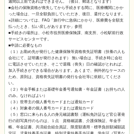
週間以上前であればできません。（後日、郵送となります）
■会社の保険資格が喪失してから手続きする間に、医療機関にかか
った場合は、一旦全額負担していただき、後日、還付となります。
※詳細については、FAQ「旅行中に急病にかかり、医療費を全額支
払ったとき、払い戻しがありますか」参照
■手続きの場所は、小松市役所医療保険課、南支所、小松駅前行政
サービスセンターです。
■申請に必要なもの
（１）お勤め先が発行した健康保険等資格喪失証明書（扶養の人も
会社にて、証明書が発行されます） 無い場合は、手続き時に会社
に電話させていただき、そこで退職（喪失）日の確認がとれれば、
加入手続きができる場合があります。あくまで、例外的なケースの
ため、原則は、資格喪失証明書の発行を会社等に依頼してくださ
い。
（２）年金手帳または基礎年金番号通知書・年金証書（お持ちの人
のみ。なければよい）
（３）世帯主の個人番号カードまたは通知カード
（４）対象者の個人番号カードまたは通知カード
（５）窓口に来られる人の身元確認書類（運転免許証など官公署発
行の顔写真付のものは、１点 資格確認書、介護保険証、年金手
帳、年金証書、共済組合組合員証、限度額適用・標準負担額減額認
定証、児童扶養手当証書、特別児童扶養手当証書、学生証（写真な