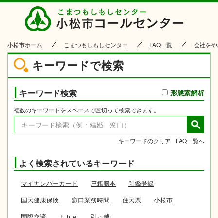
小松市
小松市ホーム
こまつもしもしセンター
FAQ一覧
会社をや
キーワードで検索
キーワード検索
形態素解析
複数のキーワードをスペースで区切って検索できます。
キーワードのクリア
FAQ一覧へ
よく検索されているキーワード
マイナンバーカード
戸籍謄本
印鑑登録
国民健康保険
窓口業務時間
住民票
小松市
国際交流
ｔｈｅ
引っ越し