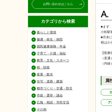
お問い合わせはこちら
A.
カテゴリから検索
■まず
小松駅
暮らしと環境
■月末
健康・衛生・病院
税はか
国民健康保険・年金
【医療
子育て・介護・福祉
（直通
教育・文化・スポーツ
（内線
税・財政
産業・観光
属
住宅・道路・建築
都市づくり・交通・防災
市政・選挙・議会
広報・相談・市民交流
ア
その他