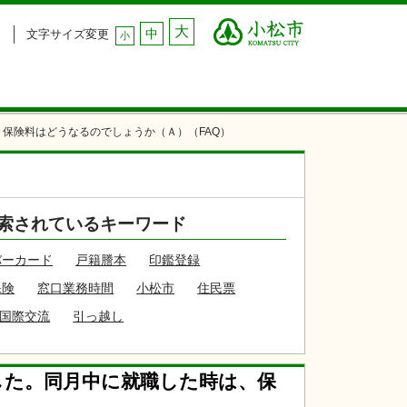
大
中
文字サイズ変更
小
保険料はどうなるのでしょうか（Ａ）（FAQ）
索されているキーワード
バーカード
戸籍謄本
印鑑登録
保険
窓口業務時間
小松市
住民票
国際交流
引っ越し
した。同月中に就職した時は、保