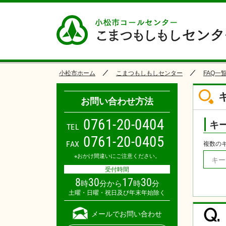
小松市ホーム
こまつもしもしセンター
FAQ一
お問い合わせ方法
0
7
6
1
-
2
0
-
0
4
0
4
キ
TEL
0761-20-0405
FAX
複数の
※おかけ間違いにご注意ください。
受付時間
8
30
17
30
時
分から
時
分
土曜・日曜・祝日及び年末年始除く
Q.
メールでお問い合わせ