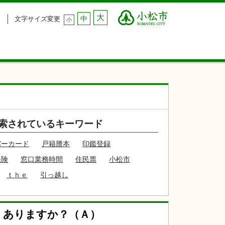
大
中
文字サイズ変更
小
）
索されているキーワード
バーカード
戸籍謄本
印鑑登録
保険
窓口業務時間
住民票
小松市
ｔｈｅ
引っ越し
、ありますか？（Ａ）