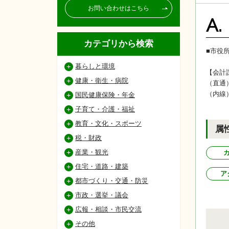
お問い合わせはこちら
A.
カテゴリから検索
■市役
暮らしと環境
【会計
健康・衛生・病院
（直通
（内線
国民健康保険・年金
子育て・介護・福祉
教育・文化・スポーツ
属
税・財政
産業・観光
住宅・道路・建築
ア
都市づくり・交通・防災
市政・選挙・議会
広報・相談・市民交流
その他