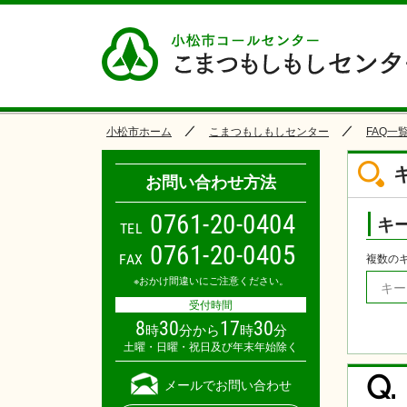
小松市ホーム
こまつもしもしセンター
FAQ一
お問い合わせ方法
0
7
6
1
-
2
0
-
0
4
0
4
キ
TEL
0761-20-0405
FAX
複数の
※おかけ間違いにご注意ください。
受付時間
8
30
17
30
時
分から
時
分
土曜・日曜・祝日及び年末年始除く
Q.
メールでお問い合わせ