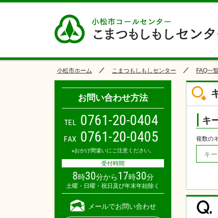
小松市ホーム
こまつもしもしセンター
FAQ一
お問い合わせ方法
0
7
6
1
-
2
0
-
0
4
0
4
キ
TEL
0761-20-0405
FAX
複数の
※おかけ間違いにご注意ください。
受付時間
8
30
17
30
時
分から
時
分
土曜・日曜・祝日及び年末年始除く
Q.
メールでお問い合わせ