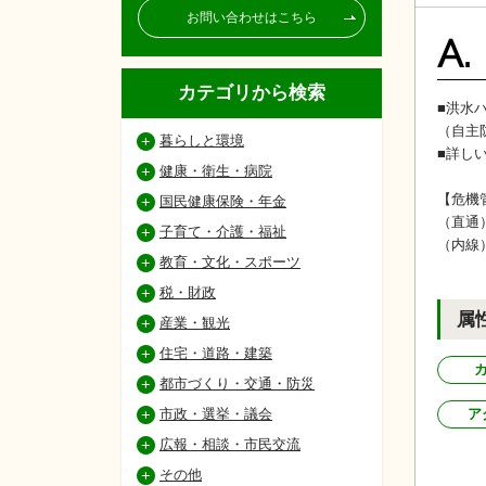
お問い合わせはこちら
A.
カテゴリから検索
■洪水
（自主
暮らしと環境
■詳し
健康・衛生・病院
【危機
国民健康保険・年金
（直通
子育て・介護・福祉
（内線
教育・文化・スポーツ
税・財政
属
産業・観光
住宅・道路・建築
都市づくり・交通・防災
市政・選挙・議会
ア
広報・相談・市民交流
その他