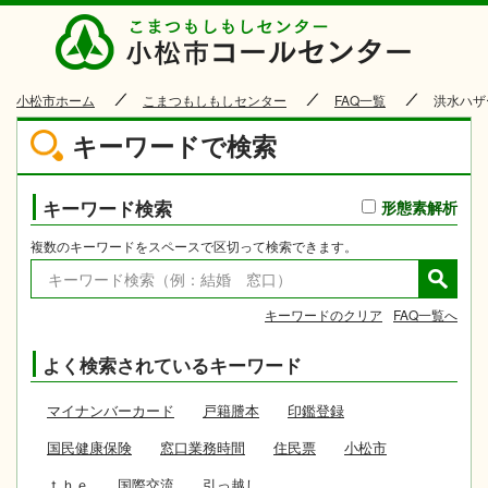
小松市
小松市ホーム
こまつもしもしセンター
FAQ一覧
洪水ハザ
キーワードで検索
キーワード検索
形態素解析
複数のキーワードをスペースで区切って検索できます。
キーワードのクリア
FAQ一覧へ
よく検索されているキーワード
マイナンバーカード
戸籍謄本
印鑑登録
国民健康保険
窓口業務時間
住民票
小松市
ｔｈｅ
国際交流
引っ越し