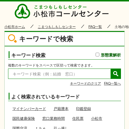
小松市
小松市ホーム
こまつもしもしセンター
FAQ一覧
土地の地
キーワードで検索
キーワード検索
形態素解析
複数のキーワードをスペースで区切って検索できます。
キーワードのクリア
FAQ一覧へ
よく検索されているキーワード
マイナンバーカード
戸籍謄本
印鑑登録
国民健康保険
窓口業務時間
住民票
小松市
国際交流
ｔｈｅ
引っ越し